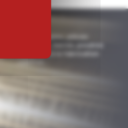
Pièces forgées, pièces
matricées, barres, poudres
destinées à la fabrication
additive…​