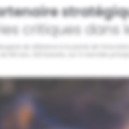
rtenaire stratégi
ries critiques dans
lurgiste de référence à la pointe de l’innovati
 de 100 ans, 320 brevets, sur 5 marchés princip