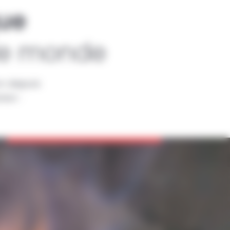
que
 le monde
on depuis
aux :