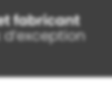
t fabricant
 d’exception