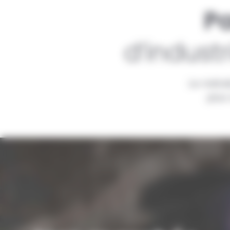
Pa
d’indust
Le métal
plus