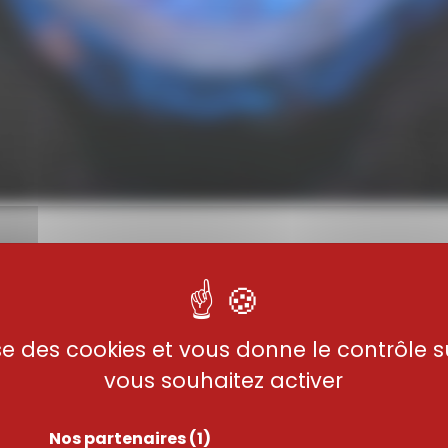
Engagé
au cœ
lise des cookies et vous donne le contrôle 
de fabrication
vous souhaitez activer
Nos partenaires
(1)