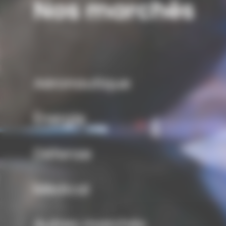
Nos marchés
Aéronautique
Énergie
Défense
Médical
Autres marchés