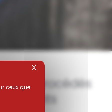
X
Masquer le bandeau de
ur de procédés
sur ceux que
 exigeants