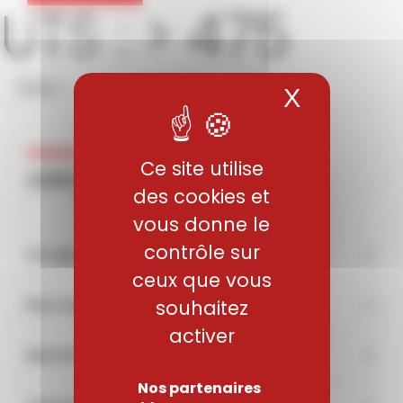
UTS :
> 475
Panneau de gestion des cookies
7010 – Alliages d’aluminium
X
Masquer 
Ce site utilise
des cookies et
vous donne le
contrôle sur
Groupe
ceux que vous
souhaitez
Nos engagements
activer
Marchés
Nos partenaires