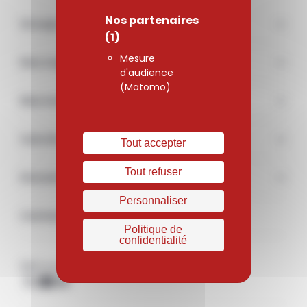
Nos partenaires
Groupe
(1)
Mesure
Nos engagements
d'audience
(Matomo)
Marchés
Carrière
Tout accepter
Tout refuser
Documentations & médias
Personnaliser
Contact
Politique de
confidentialité
Retrouvez-nous sur les réseaux sociaux
X
Youtube
Linkedin