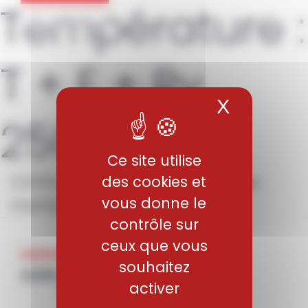
Température :
Panneau de gestion des cookies
T + F + Rv
X
Masquer 
250°C
Ce site utilise
CX13VDW – Aciers inoxydables
des cookies et
vous donne le
martensitiques
contrôle sur
ceux que vous
souhaitez
activer