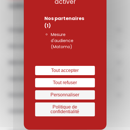
activer
Nos partenaires
(1)
Groupe
Mesure
d'audience
Nos engagements
(Matomo)
Marchés
Tout accepter
Carrière
Tout refuser
Documentations & médias
Personnaliser
Politique de
Contact
confidentialité