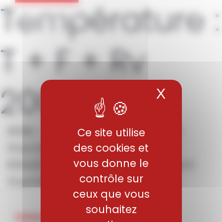
Température :
Panneau de gestion des cookies
T + F + Rv
200°C
X
Masquer 
819B – Aciers pour traitement
Ce site utilise
thermique
des cookies et
vous donne le
819AW – Aciers pour traitement
contrôle sur
thermique
ceux que vous
souhaitez