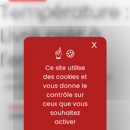
Température :
Panneau de gestion des cookies
Livré prêt à
X
Masquer 
l'emploi
Ce site utilise
APXV – Aciers d’outillages pour
des cookies et
vous donne le
verrerie
contrôle sur
ceux que vous
souhaitez
activer