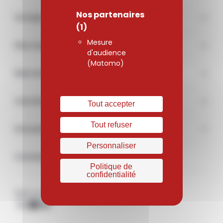
Nos partenaires
Groupe
(1)
Mesure
Nos engagements
d'audience
(Matomo)
Marchés
Carrière
Tout accepter
Tout refuser
Documentations & médias
Personnaliser
Contact
Politique de
confidentialité
Retrouvez-nous sur les réseaux sociaux
X
Youtube
Linkedin