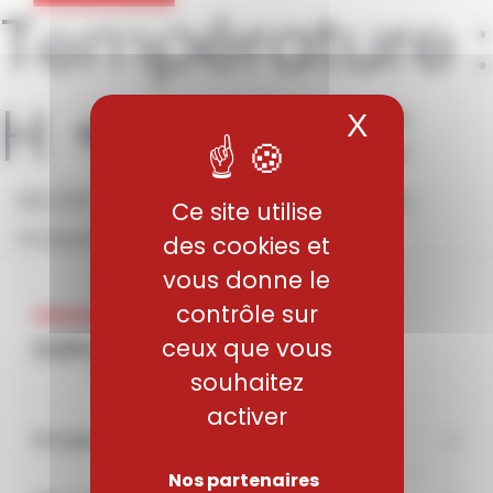
Température :
Panneau de gestion des cookies
H + V 495°C
X
Masquer 
ML340 – Aciers maraging non
Ce site utilise
inoxydables
des cookies et
vous donne le
contrôle sur
ceux que vous
souhaitez
activer
Groupe
Nos partenaires