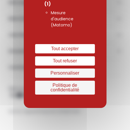
Nos engagements
(1)
Mesure
Marchés
d'audience
(Matomo)
Carrière
Tout accepter
Documentations & médias
Tout refuser
Contact
Personnaliser
Politique de
Retrouvez-nous sur les réseaux sociaux
confidentialité
X
Youtube
Linkedin
Mentions légales
Politique de confidentialité