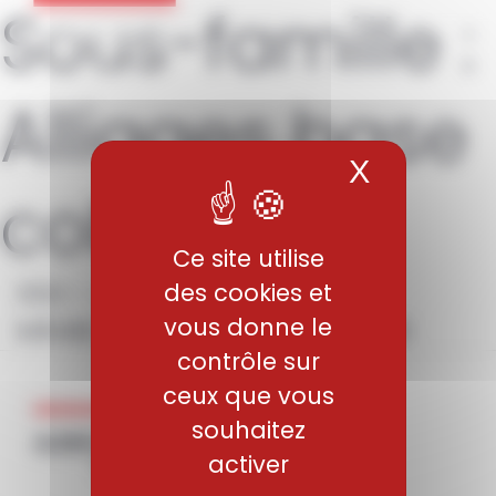
Sous-famille :
Panneau de gestion des cookies
Alliages base
X
Masquer 
cobalt
Ce site utilise
XSH – Alliages base cobalt
des cookies et
vous donne le
M64BC – Alliages base cobalt
contrôle sur
ceux que vous
souhaitez
activer