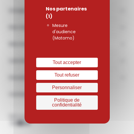
Nos partenaires
Groupe
(1)
Mesure
Nos engagements
d'audience
(Matomo)
Marchés
Carrière
Tout accepter
Tout refuser
Documentations & médias
Personnaliser
Contact
Politique de
confidentialité
Retrouvez-nous sur les réseaux sociaux
X
Youtube
Linkedin