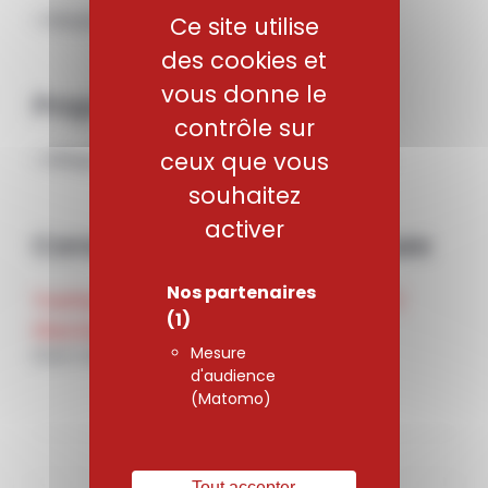
• Disques de compresseur FAN.
Ce site utilise
des cookies et
vous donne le
Propriétés mécaniques
contrôle sur
ceux que vous
• Alliage de titane de type « proche Beta ».
souhaitez
activer
Caractéristiques mécaniques
Nos partenaires
Traitement
UTS (N/mm²)
(1)
thermique
Mesure
Etat traité
1180
d'audience
(Matomo)
Tout accepter