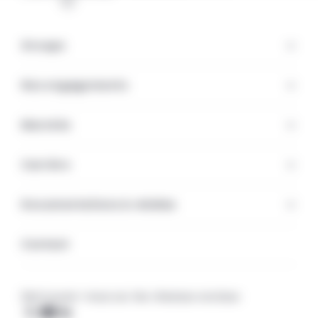
Groupe
Nos engagements
Marchés
Carrière
Documentations & médias
Contact
Retrouvez-nous sur les réseaux sociaux