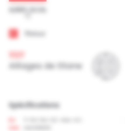
Panneau de gestion des cookies
Retour
Ti17
Alliages de titane
Spécifications
Ti-5Al-2Sn-2Zr-4Mo-4Cr
EU
UNS:R58650
USA