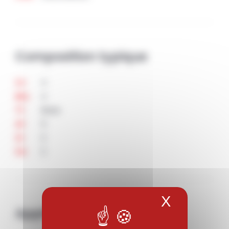
Composition typique
4
Cr
4
Mo
Base
Ti
5
Al
2
Zr
2
Sn
X
Masquer 
Applications