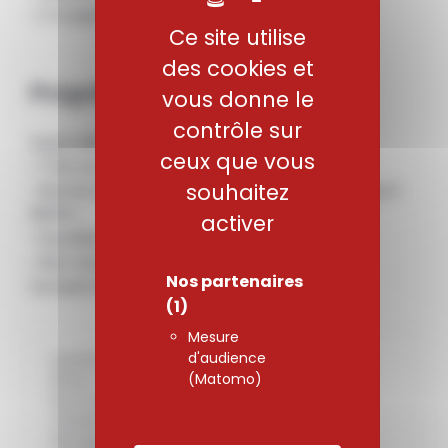
• Cryogénie
Ce site utilise
des cookies et
Propriétés mécaniques
vous donne le
contrôle sur
Superalliage base Nickel présentant :
ceux que vous
• Très bonne résistance à l’oxydation
souhaitez
• Bonne ductilité et résistance au fluage jusqu’à
900°C
activer
• Excellente tenue à la corrosion
• Bon niveau de ténacité à très basse
Nos partenaires
température
(1)
Mesure
d'audience
Hypertrempé ou mis en solution: H
(Matomo)
Réduit : R
Etat thermomécanique : TM
Trempé + revenu : T+RV
Passage par le froid : F