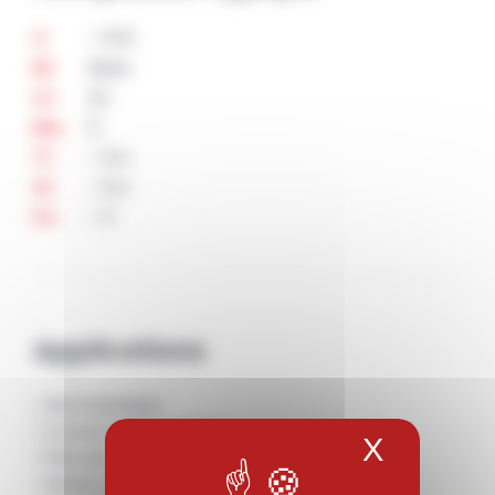
< 0.10
C
Base
Ni
22
Cr
9
Mo
< 0,4
Ti
< 0,4
Al
< 5
Fe
Applications
• Aéronautique
• Construction navale
X
Masquer
• Pétrole
• Génie chimique