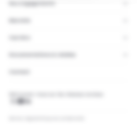
Nos engagements
Marchés
Carrière
Documentations & médias
Contact
Retrouvez-nous sur les réseaux sociaux
X
Youtube
Linkedin
Mentions légales
Politique de confidentialité