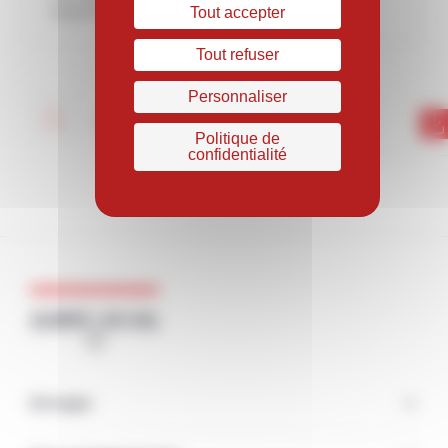
Hypertrempé ou mis en solution + vielli : H+V
Tout accepter
Tout refuser
Personnaliser
231025_Ni625_Stellar_AM_V2_GB
Politique de
confidentialité
Groupe