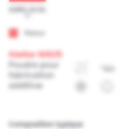
Panneau de gestion des cookies
Retour
Stellar Ni625
Poudre pour
fabrication
additive
Composition typique