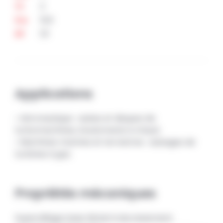
3
Ti
13,5
Co
1,9
Al
Applications
• Aéronautique : aubes et disques de
turbomachines, boulonnerie à chaud.
• Machines marines et terrestres : aubages de
turbines à gaz.
Propriétés mécaniques
Superalliage base Nickel à durcissement