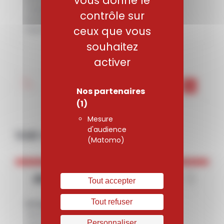
vous donne le
Trempé + revenu : T+RV
contrôle sur
Passage par le froid : F
ceux que vous
Hypertrempé ou mis en solution + vielli : H+V
souhaitez
activer
PER3_FR
Nos partenaires
(1)
Mesure
d'audience
Voir aussi
(Matomo)
AD730
Tout accepter
Tout refuser
Alliages base Nickel
Boulonnerie
Disques
Disques de Turbine
Personnaliser