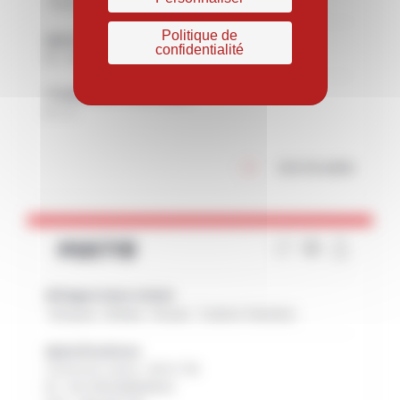
Haute Température
Moteur
Turbine Terrestre
Politique de
Spécifications
confidentialité
EU : NiCr16Co9Mo3W3Ti3Al2
Traitement thermique
H + V
Lire la suite
PER718
Alliages base nickel
Disques
Moteur
Roues
Turbine Terrestre
Spécifications
Common name : INCO 718
EU : NiCr19Fe19Nb5Mo3