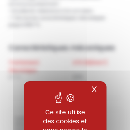
structural présentant :
• Excellente résistance à la corrosion.
• Très bonne caractéristiques mécaniques
jusqu’à 950 °C.
Caractéristiques mécaniques
Traitement
UTS (N/mm²)
thermique
H + V
1270
X
Masquer 
Ce site utilise
Hypertrempé ou mis en solution: H
des cookies et
Réduit : R
Etat thermomécanique : TM