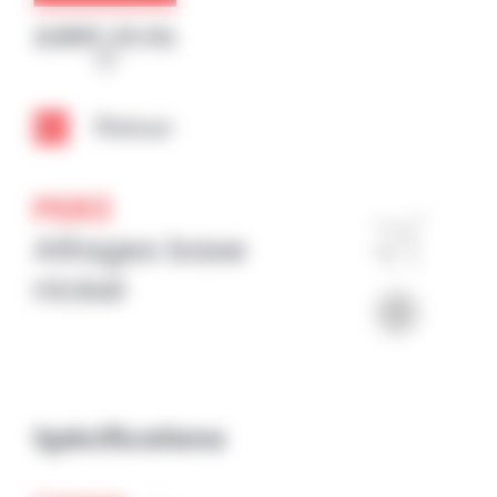
Panneau de gestion des cookies
Retour
PER3
Alliages base
nickel
Spécifications