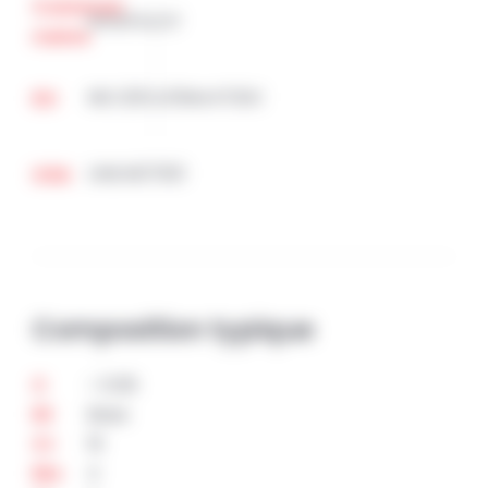
Common
WASPALOY
name
NiCr20Co13Mo4Ti3Al
EU
UNS:N07001
USA
Composition typique
< 0.06
C
Base
Ni
19
Cr
4
Mo