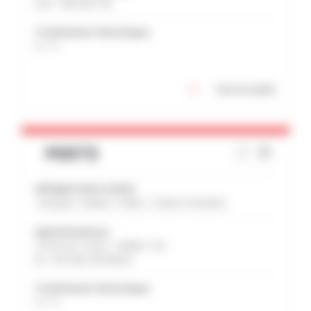
USA : UNS:N07718
Traitement thermique
H + V
Lire la suite
PER72
Alliages base nickel
Disques
Moteur
Pâles
Turbine Terrestre
Spécifications
Common name : UDIMET 720
EU : NiCr18Co15TiMoAl
Traitement thermique
H + V