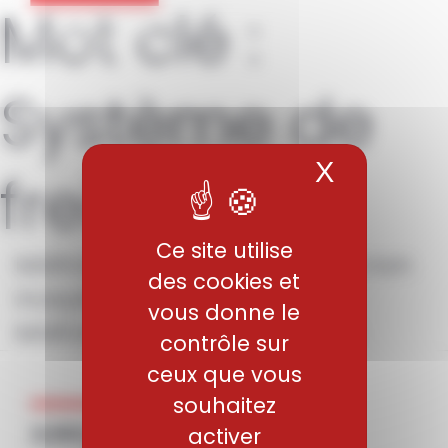
Mot clé :
Panneau de gestion des cookies
Système de
X
Masquer 
freinage
Ce site utilise
MARVAL18 – Aciers maraging non
des cookies et
inoxydables
vous donne le
MARVAL18 – Aciers maraging
contrôle sur
ceux que vous
souhaitez
activer