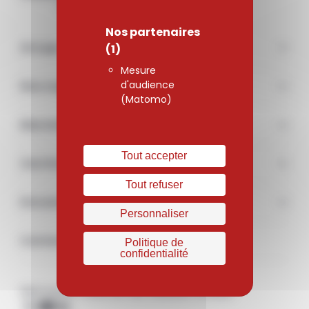
Nos partenaires
Groupe
(1)
Mesure
d'audience
Nos engagements
(Matomo)
Marchés
Tout accepter
Carrière
Tout refuser
Documentations & médias
Personnaliser
Contact
Politique de
confidentialité
Retrouvez-nous sur les réseaux sociaux