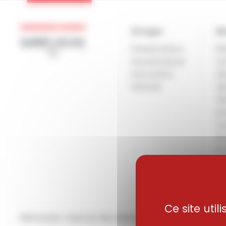
Panneau de gestion des cookies
Groupe
Nos eng
Groupe
N
Présentation
Ét
Gouvernance
Co
Innovation
Sé
Histoire
de
Sé
pr
Qu
Fo
En
Cl
E
ci
Ce site uti
Retrouvez-nous sur les réseaux sociaux