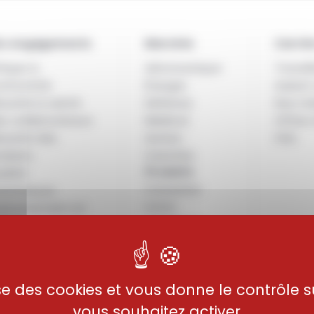
agements
Produits
Carrière
Documentations
os engagements
Marchés
Carriè
hique &
Aéronautique
Travail
nformité
Énergie
Aubert
curité & santé
Défense
Nos mé
s collaborateurs
Médical
Offres
curité des
Autres
FAQ
oduits
marchés
Produits
alité
Consultez
urnisseurs
notre
vironnement et
catalogue
imat
ngagement
toyen
lise des cookies et vous donne le contrôle 
vous souhaitez activer