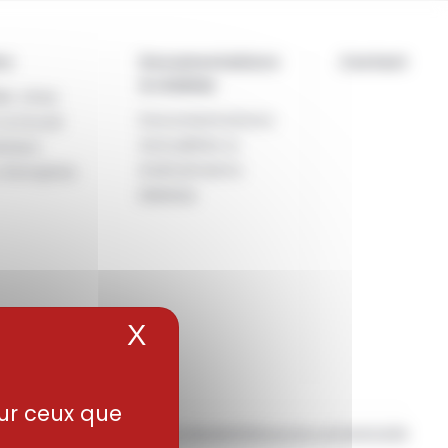
 & médias
Actualités
FR
Contact
re
Documentations
Contact
& médias
ler chez
Documentations
 & Duval
Actualités &
tiers
événements
 d’emplois
Médias
X
Masquer le bandeau de
sur ceux que
Mentions légales
Politique de confidentialité