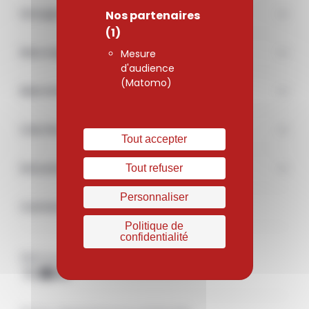
Groupe
Nos partenaires
(1)
Nos engagements
Mesure
d'audience
(Matomo)
Marchés
Carrière
Tout accepter
Documentations & médias
Tout refuser
Personnaliser
Contact
Politique de
confidentialité
Retrouvez-nous sur les réseaux sociaux
X
Youtube
Linkedin