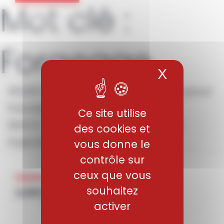
Mot clé :
Panneau de gestion des cookies
Forgeage
X
Masquer 
XN26TW – Aciers inoxydables pour
hautes températures
Ce site utilise
SMV3 – Acier d’outillage pour
des cookies et
injection plastique
vous donne le
contrôle sur
ceux que vous
souhaitez
activer