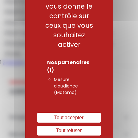
PER75 – Alliages base nickel
vous donne le
PER72 – Alliages base nickel
contrôle sur
PER718 – Alliages base nickel
ceux que vous
PER706 – Alliages base nickel
souhaitez
PER263 – Alliages base Nickel
activer
PER5 – Alliages base nickel
Nos partenaires
1
2
Suivant »
(1)
Mesure
d'audience
(Matomo)
Groupe
Tout accepter
Tout refuser
Nos engagements