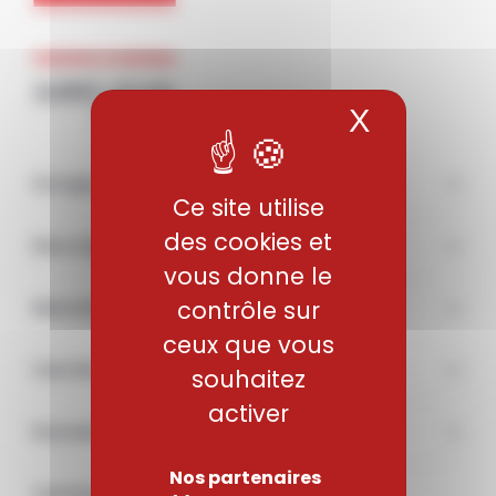
Panneau de gestion des cookies
X
Masquer 
Groupe
Ce site utilise
des cookies et
Nos engagements
vous donne le
contrôle sur
Marchés
ceux que vous
Carrière
souhaitez
activer
Documentations & médias
Nos partenaires
Contact